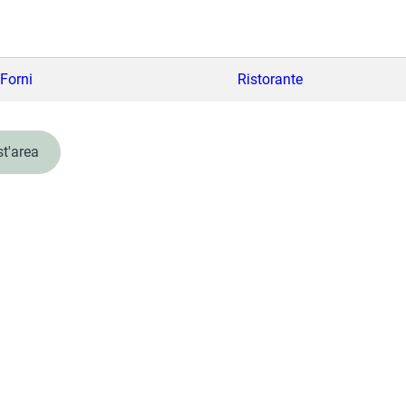
Forni
Ristorante
st'area